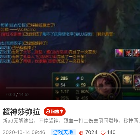
0:00
/
14:52
超神莎弥拉
新ad无解输出，不停超神，残血一打二伤害瞬间爆炸，秒掉两
2020-10-14 09:46
游戏天地
7024
140